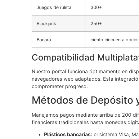
Juegos de ruleta
300+
Blackjack
250+
Bacará
ciento cincuenta opcio
Compatibilidad Multiplat
Nuestro portal funciona óptimamente en disp
navegadores web adaptados. Esta integración
comprometer progreso.
Métodos de Depósito 
Manejamos pagos mediante arriba de 200 dife
financieras tradicionales hasta monedas dig
Plásticos bancarias:
el sistema Visa, Ma