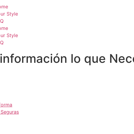
ome
ur Style
AQ
ome
ur Style
AQ
información lo que Nec
aforma
 Seguras