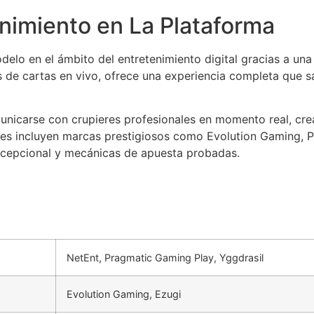
nimiento en La Plataforma
lo en el ámbito del entretenimiento digital gracias a una
 de cartas en vivo, ofrece una experiencia completa que s
municarse con crupieres profesionales en momento real, cre
res incluyen marcas prestigiosos como Evolution Gaming, P
xcepcional y mecánicas de apuesta probadas.
NetEnt, Pragmatic Gaming Play, Yggdrasil
Evolution Gaming, Ezugi