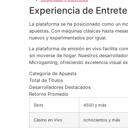
Experiencia de Entrete
La plataforma se ha posicionado como un mode
apuestas. Con máquinas clásicas hasta mesas
nuevos y experimentados por igual.
La plataforma de emisión en vivo facilita co
sin moverse de hogar. Nuestros desarrollado
Microgaming, ofreciendo excelencia visual e
Categoría de Apuesta
Total de Títulos
Desarrolladores Destacados
Retorno Promedio
Slots
4500 y más
Casino en Vivo
ochocientos y más