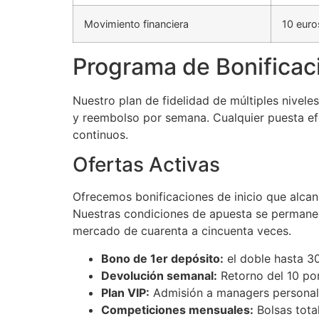
Movimiento financiera
10 eur
Programa de Bonifica
Nuestro plan de fidelidad de múltiples nivele
y reembolso por semana. Cualquier puesta e
continuos.
Ofertas Activas
Ofrecemos bonificaciones de inicio que alcanz
Nuestras condiciones de apuesta se permanece
mercado de cuarenta a cincuenta veces.
Bono de 1er depósito:
el doble hasta 3
Devolución semanal:
Retorno del 10 por
Plan VIP:
Admisión a managers personale
Competiciones mensuales:
Bolsas tota