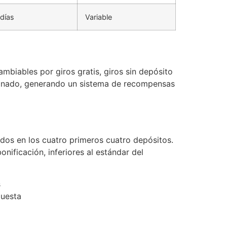
 días
Variable
mbiables por giros gratis, giros sin depósito
ionado, generando un sistema de recompensas
idos en los cuatro primeros cuatro depósitos.
ificación, inferiores al estándar del
s
puesta