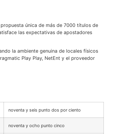
 propuesta única de más de 7000 títulos de
atisface las expectativas de apostadores
ando la ambiente genuina de locales físicos
ragmatic Play Play, NetEnt y el proveedor
noventa y seis punto dos por ciento
noventa y ocho punto cinco