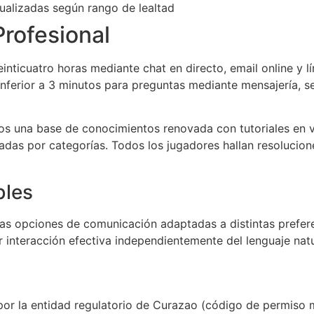
ualizadas según rango de lealtad
Profesional
inticuatro horas mediante chat en directo, email online y lí
nferior a 3 minutos para preguntas mediante mensajería, se
 una base de conocimientos renovada con tutoriales en v
das por categorías. Todos los jugadores hallan resolucion
bles
sas opciones de comunicación adaptadas a distintas prefere
r interacción efectiva independientemente del lenguaje natu
r la entidad regulatorio de Curazao (código de permiso mi