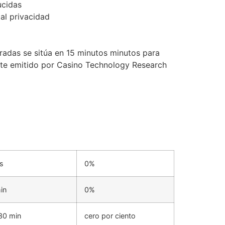
ucidas
al privacidad
radas se sitúa en 15 minutos minutos para
porte emitido por Casino Technology Research
as
0%
in
0%
-30 min
cero por ciento